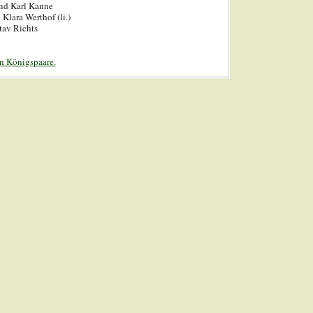
nd Karl Kanne
Klara Werthof (li.)
tav Richts
en Königspaare.