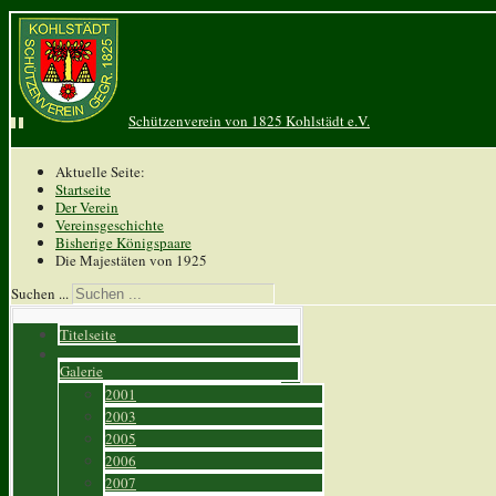
Schützenverein von 1825 Kohlstädt e.V.
Aktuelle Seite:
Startseite
Der Verein
Vereinsgeschichte
Bisherige Königspaare
Die Majestäten von 1925
Suchen ...
Titelseite
Galerie
2001
2003
2005
2006
2007