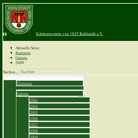
Schützenverein von 1825 Kohlstädt e.V.
Aktuelle Seite:
Startseite
Galerie
2009
Suchen ...
Titelseite
Galerie
2001
2003
2005
2006
2007
2008
2009