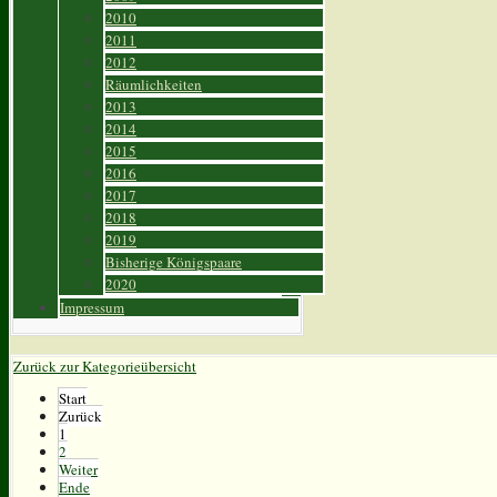
2010
2011
2012
Räumlichkeiten
2013
2014
2015
2016
2017
2018
2019
Bisherige Königspaare
2020
Impressum
Zurück zur Kategorieübersicht
Start
Zurück
1
2
Weiter
Ende